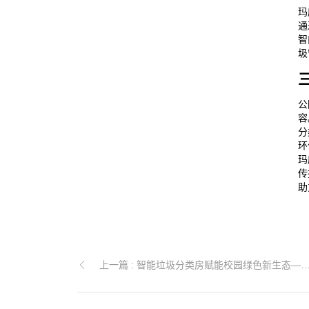
玛
通
智
圾
公
容
分
环
玛
传
助
上一篇 : 智能垃圾分类房赋能校园绿色新生态——玛威尔显控助力构建智慧化校园环境