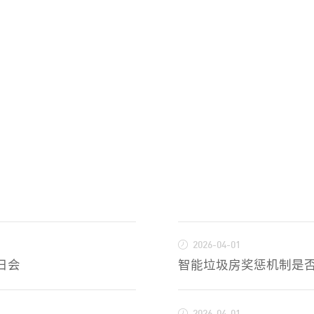
2026-04-01
日会
智能垃圾房奖惩机制是