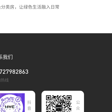
圾分类房，让绿色生活融入日常
系我们
727982863
询热线
抖
公
音
众